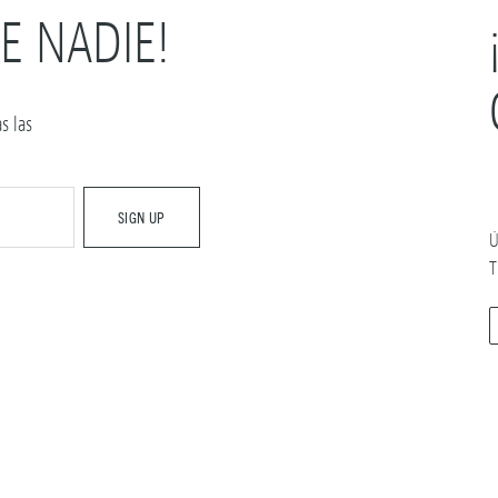
E NADIE!
s las
Ú
T