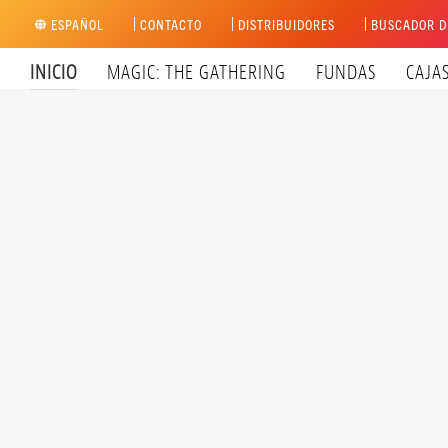
Skip
ESPAÑOL
CONTACTO
DISTRIBUIDORES
BUSCADOR D
to
content
INICIO
MAGIC: THE GATHERING
FUNDAS
CAJA