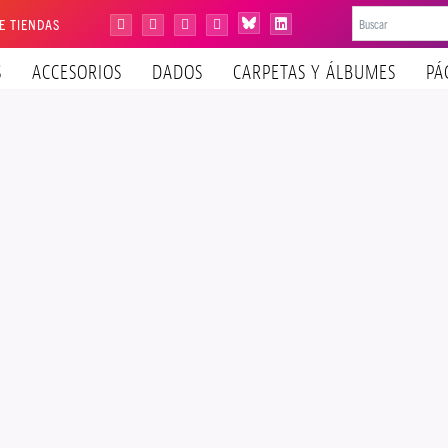
E TIENDAS
Bluesky
Instagram
Facebook
YouTube
Tiktok
LinkedIn
S
ACCESORIOS
DADOS
CARPETAS Y ÁLBUMES
PÁ