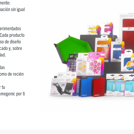
mente:
ación sin igual
perimentados
 Cada producto
so de diseño
cado y, sobre
dad.
las
como de recién
 tu
amegenic por ti