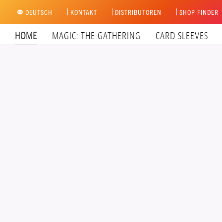
Zum
DEUTSCH
KONTAKT
DISTRIBUTOREN
SHOP FINDER
Inhalt
springen
HOME
MAGIC: THE GATHERING
CARD SLEEVES