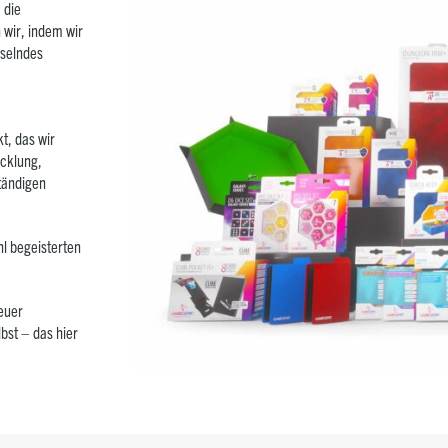
 die
 wir, indem wir
sselndes
t, das wir
icklung,
ständigen
l begeisterten
euer
bst – das hier