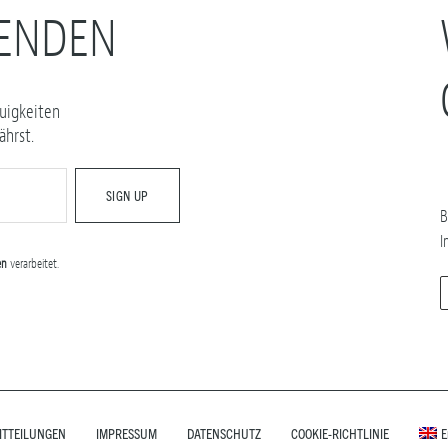
FENDEN
uigkeiten
hrst.
B
I
en
verarbeitet.
ITTEILUNGEN
IMPRESSUM
DATENSCHUTZ
COOKIE-RICHTLINIE
E