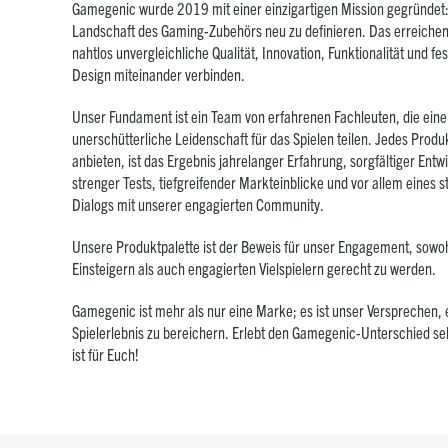
Gamegenic wurde 2019 mit einer einzigartigen Mission gegründet:
Landschaft des Gaming-Zubehörs neu zu definieren. Das erreichen
nahtlos unvergleichliche Qualität, Innovation, Funktionalität und fe
Design miteinander verbinden.
Unser Fundament ist ein Team von erfahrenen Fachleuten, die eine
unerschütterliche Leidenschaft für das Spielen teilen. Jedes Produk
anbieten, ist das Ergebnis jahrelanger Erfahrung, sorgfältiger Entw
strenger Tests, tiefgreifender Markteinblicke und vor allem eines 
Dialogs mit unserer engagierten Community.
Unsere Produktpalette ist der Beweis für unser Engagement, sowoh
Einsteigern als auch engagierten Vielspielern gerecht zu werden.
Gamegenic ist mehr als nur eine Marke; es ist unser Versprechen, 
Spielerlebnis zu bereichern. Erlebt den Gamegenic-Unterschied sel
ist für Euch!