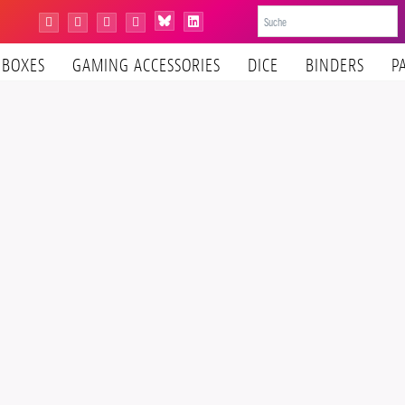
Bluesky
Instagram
Facebook
YouTube
Tiktok
LinkedIn
BOXES
GAMING ACCESSORIES
DICE
BINDERS
P