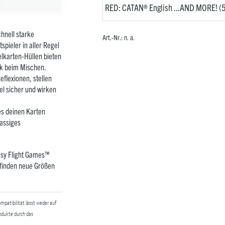
hnell starke
Art.-Nr.:
n. a.
pieler in aller Regel
elkarten-Hüllen bieten
ik beim Mischen.
flexionen, stellen
el sicher und wirken
es deinen Karten
lassiges
asy Flight Games™
 finden neue Größen
mpatibilität lässt weder auf
odukte durch das