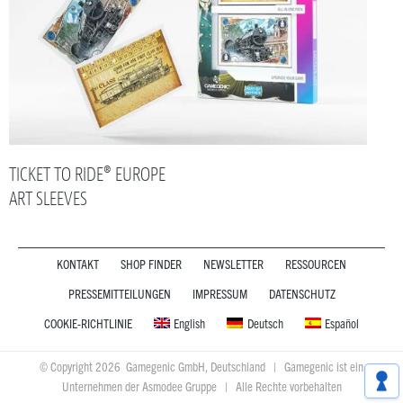
TICKET TO RIDE® EUROPE
ART SLEEVES
KONTAKT
SHOP FINDER
NEWSLETTER
RESSOURCEN
PRESSEMITTEILUNGEN
IMPRESSUM
DATENSCHUTZ
COOKIE-RICHTLINIE
English
Deutsch
Español
© Copyright 2026 Gamegenic GmbH, Deutschland | Gamegenic ist ein
Unternehmen der Asmodee Gruppe | Alle Rechte vorbehalten