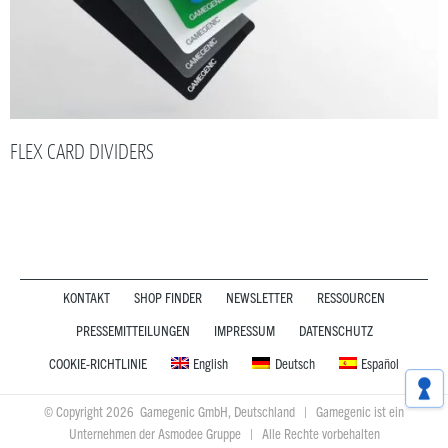
FLEX CARD DIVIDERS
KONTAKT
SHOP FINDER
NEWSLETTER
RESSOURCEN
PRESSEMITTEILUNGEN
IMPRESSUM
DATENSCHUTZ
COOKIE-RICHTLINIE
English
Deutsch
Español
© Copyright 2026 Gamegenic GmbH, Deutschland | Gamegenic ist ein
Unternehmen der Asmodee Gruppe | Alle Rechte vorbehalten