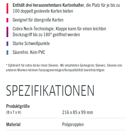
Enthält drei heraus­nehmbare Kartenhalter
, die Platz für je bis zu
100 doppelt gesleevte Karten bieten
Geeignet für übergroße Karten
Cobra Neck-Technologie. Klappe kann für einen leichten
Deckzugriff bis zu 180° geöffnet werden
Starke Schweißpunkte
Säurefrei. Kein PVC
* Optimiert für extra dicke Inner Sleeves. Wir empfehlen Gamegenic Sleeves. Sleeves von
anderen Marken können Fassungsvermögen/Kompatibilität beeinträchtigen
SPEZIFIKATIONEN
Produktgröße
216 x 85 x 99 mm
(B x T x H)
Material
Polypropylen