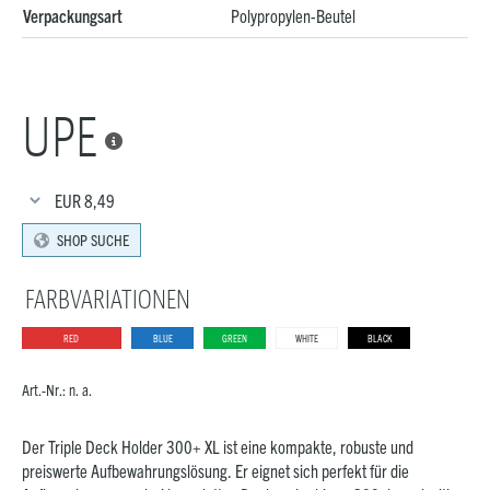
Verpackungsart
Polypropylen-Beutel
UPE

EUR
8,49
SHOP SUCHE
FARBVARIATIONEN
RED
BLUE
GREEN
WHITE
BLACK
Art.-Nr.:
n. a.
Der Triple Deck Holder 300+ XL ist eine kompakte, robuste und
preiswerte Aufbewahrungslösung. Er eignet sich perfekt für die